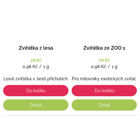
Zvířátka z lesa
Zvířátka ze ZOO 1
78 Kč
78 Kč
Měrná
Měrná
0,98 Kč / 1 g
0,98 Kč / 1 g
cena:
cena:
Lesní zvířátka v šesti příchutích.
Pro milovníky exotických zvířat.
Do košíku
Do košíku
Detail
Detail