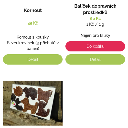
k
Balíček dopravních
t
Kornout
prostředků
ů
60 Kč
45 Kč
Měrná
1 Kč / 1 g
cena:
Nejen pro kluky
Kornout s kousky
Bezcukrovinek (3 příchutě v
Do košíku
balení)
Detail
Detail