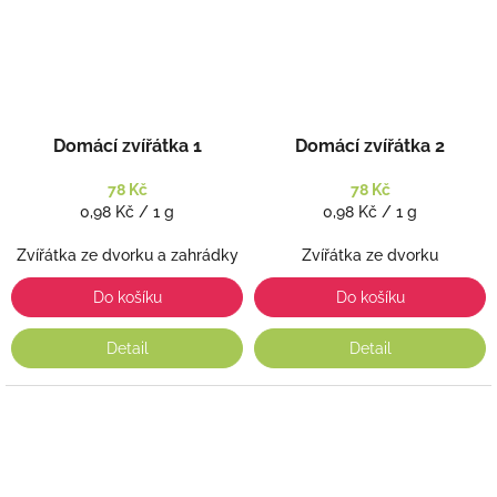
Domácí zvířátka 1
Domácí zvířátka 2
78 Kč
78 Kč
Měrná
Měrná
0,98 Kč / 1 g
0,98 Kč / 1 g
cena:
cena:
Zvířátka ze dvorku a zahrádky
Zvířátka ze dvorku
Do košíku
Do košíku
Detail
Detail