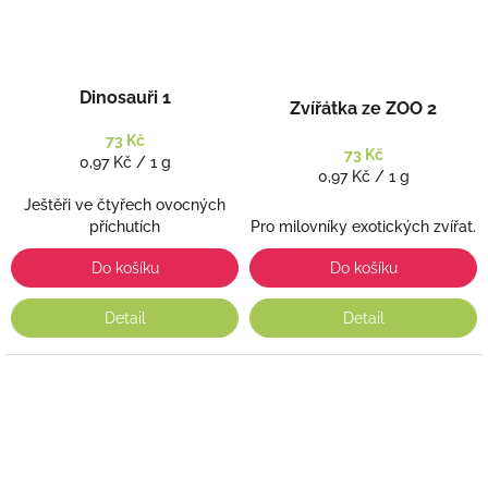
Dinosauři 1
Zvířátka ze ZOO 2
73 Kč
73 Kč
Měrná
0,97 Kč / 1 g
Měrná
0,97 Kč / 1 g
cena:
cena:
Ještěři ve čtyřech ovocných
Pro milovníky exotických zvířat.
příchutích
Do košíku
Do košíku
Detail
Detail