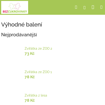
Přejít
Nák
Hledat
Přihlášení
na
obsah
koší
Výhodné balení
Nejprodávanější
Zvířátka ze ZOO 2
73 Kč
Zvířátka ze ZOO 1
78 Kč
Zvířátka z lesa
78 Kč