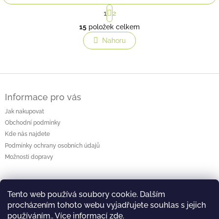
S
1
2
t
O
r
15
položek celkem
v
á
l
Nahoru
n
á
k
o
d
v
a
á
c
Z
n
í
á
í
p
Informace pro vás
p
r
a
Jak nakupovat
v
t
k
Obchodní podmínky
í
y
Kde nás najdete
v
Podmínky ochrany osobních údajů
ý
Možnosti dopravy
p
i
s
u
Kontakt
Tento web používá soubory cookie. Dalším
procházením tohoto webu vyjadřujete souhlas s jejich
bezcukrovinky
@
email.cz
používáním.. Více informací
zde
.