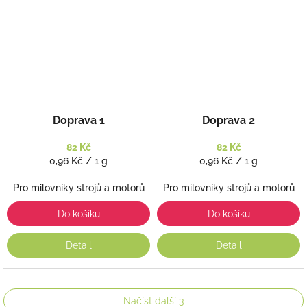
Doprava 1
Doprava 2
82 Kč
82 Kč
Měrná
Měrná
0,96 Kč / 1 g
0,96 Kč / 1 g
cena:
cena:
Pro milovníky strojů a motorů
Pro milovníky strojů a motorů
Do košíku
Do košíku
Detail
Detail
Načíst další 3