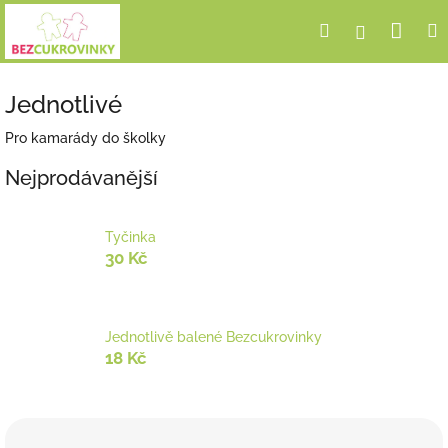
Přejít
Nák
Hledat
Přihlášení
na
obsah
koší
Jednotlivé
Pro kamarády do školky
Nejprodávanější
Tyčinka
30 Kč
Jednotlivě balené Bezcukrovinky
18 Kč
Ř