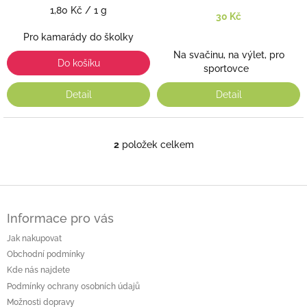
Měrná
1,80 Kč / 1 g
30 Kč
cena:
Pro kamarády do školky
Na svačinu, na výlet, pro
Do košíku
sportovce
Detail
Detail
2
položek celkem
O
v
l
á
Z
d
á
a
Informace pro vás
p
c
a
Jak nakupovat
í
t
p
Obchodní podmínky
í
r
Kde nás najdete
v
Podmínky ochrany osobních údajů
k
Možnosti dopravy
y