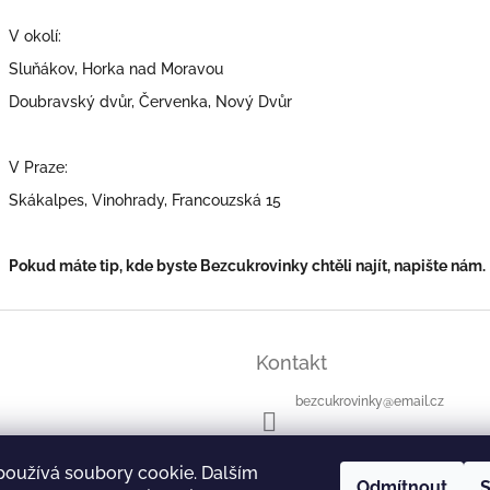
V okolí:
Sluňákov, Horka nad Moravou
Doubravský dvůr, Červenka, Nový Dvůr
V Praze:
Skákalpes, Vinohrady, Francouzská 15
Pokud máte tip, kde byste Bezcukrovinky chtěli najít, napište nám.
Kontakt
bezcukrovinky
@
email.cz
+420 607 563 007
používá soubory cookie. Dalším
Odmítnout
S