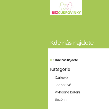
Přejít
na
obsah
Kde nás najdete
Domů
/
Kde nás najdete
P
Kategorie
o
Přeskočit
kategorie
s
Dárkové
t
Jednotlivé
r
a
Výhodné balení
n
Sezónní
n
í