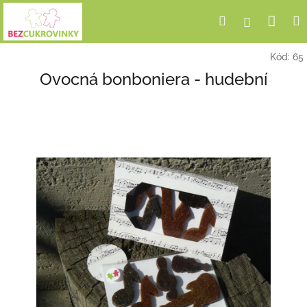
Přejít
Nák
Hledat
Přihlášení
na
obsah
koší
Kód:
65
Ovocná bonboniera - hudební