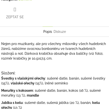
ZEPTAT SE
Popis
Diskuze
Nejen pro muzikanty, ale pro všechny milovníky všech hudebních
žánrů, nabízíme ovocnou bonboniéru ve tvarech hudebních
nástrojů a not. Dárková krabička obsahuje dva balíčky (viz foto),
rozměr krabičky je 10,5x17,5 cm.
Složení:
Švestky s vlašskými ořechy
: sušené datle, banán, sušené švestky
(15%),
vlašské ořechy
(15%), lněné semínko
Meruňky s kokosem
: sušené datle, banán, kokos (16 %), sušené
meruňky (13 %),
mandle
Jablka s kešu
: sušené datle, sušená jablka (20 %), banán,
kešu
ořechy
(13 %)