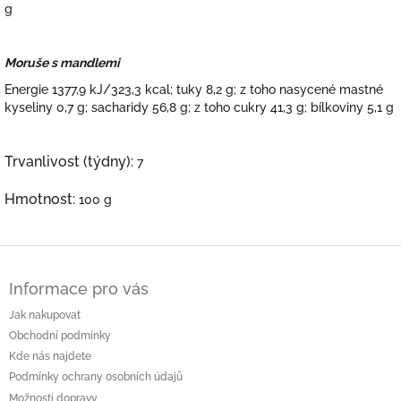
g
Moruše s mandlemi
Energie 1377,9 kJ/323,3 kcal; tuky 8,2 g; z toho nasycené mastné
kyseliny 0,7 g; sacharidy 56,8 g; z toho cukry 41,3 g; bílkoviny 5,1 g
Trvanlivost (týdny):
7
Hmotnost:
100 g
Z
á
Informace pro vás
p
a
Jak nakupovat
t
Obchodní podmínky
í
Kde nás najdete
Podmínky ochrany osobních údajů
Možnosti dopravy