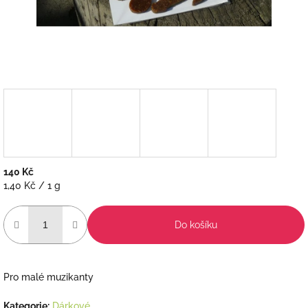
140 Kč
Měrná
1,40 Kč / 1 g
cena:
Do košíku
Pro malé muzikanty
Kategorie
:
Dárkové