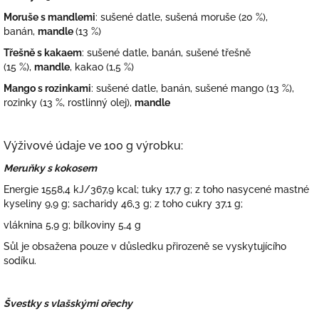
Moruše s mandlemi
: sušené datle, sušená moruše (20 %),
banán,
mandle
(13 %)
Třešně s kakaem
: sušené datle, banán, sušené třešně
(15 %),
mandle
, kakao (1,5 %)
Mango s rozinkami
: sušené datle, banán, sušené mango (13 %),
rozinky (13 %, rostlinný olej),
mandle
Výživové údaje ve 100 g výrobku:
Meruňky s kokosem
Energie 1558,4 kJ/367,9 kcal; tuky 17,7 g; z toho nasycené mastné
kyseliny 9,9 g; sacharidy 46,3 g; z toho cukry 37,1 g;
vláknina 5,9 g; bílkoviny 5,4 g
Sůl je obsažena pouze v důsledku přirozeně se vyskytujícího
sodíku.
Švestky s vlašskými ořechy